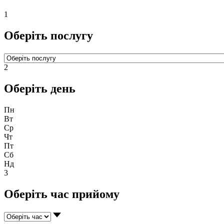
1
Оберіть послугу
2
Оберіть день
Пн
Вт
Ср
Чт
Пт
Сб
Нд
3
Оберіть час прийому